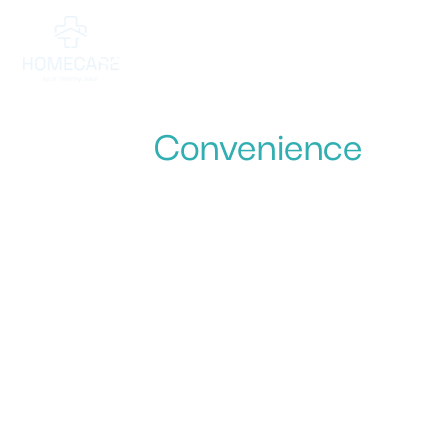
Supporting Your
Recovery With Comfort
and
Convenience
Perawatan kesehatan terpadu dari tenaga medis
terpercaya, dirancang untuk kenyamanan dan
ketenangan Anda di rumah.